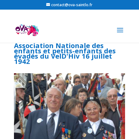
contact@ova-saintlo.fr
Association Nationale des
enfants et petits-enfants des
évadés du VelD'Hiv 16 juillet
1942