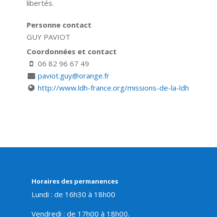
libertés.
Personne contact
GUY PAVIOT
Coordonnées et contact
06 82 96 67 49
paviot.guy@orange.fr
http://www.ldh-france.org/missions-de-la-ldh
Horaires des permanences
Lundi : de 16h30 à 18h00
Vendredi : de 17h00 à 18h00.